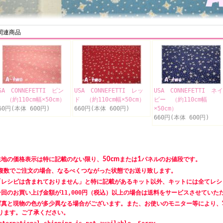
関連商品
SA CONNEFETTI ピン
USA CONNEFETTI レッ
USA CONNEFETTI ネイ
 （約110cm幅×50cm）
ド （約110cm幅×50cm）
ビー （約110cm幅
60円(本体 600円)
660円(本体 600円)
×50cm）
660円(本体 600円)
生地の価格表示は特に記載のない限り、
50cm
または
1
パネルのお値段です。
数でご注文の場合、なるべくつながった状態でお送り致します。
「レシピは含まれておりません」と特に記載があるキット以外、キットには全てレシ
一回のお買い上げ金額が11,000円（税込）以上の場合は送料をサービスさせていた
写真と現物の色が多少異なる場合がございます。また、お使いのモニター等により、
ります。ご了承ください。