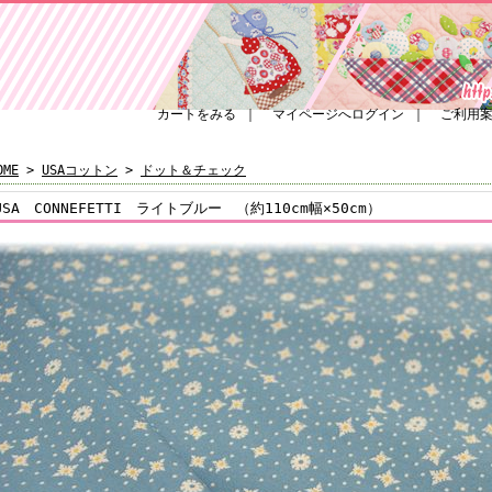
カートをみる
｜
マイページへログイン
｜
ご利用
OME
>
USAコットン
>
ドット＆チェック
USA CONNEFETTI ライトブルー （約110cm幅×50cm）