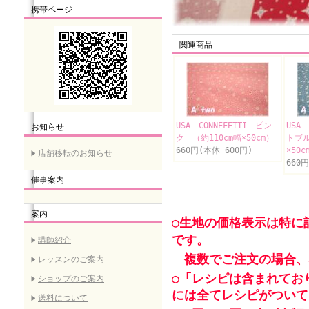
携帯ページ
関連商品
USA CONNEFETTI ピン
USA 
お知らせ
ク （約110cm幅×50cm）
トブル
660円(本体 600円)
×50c
店舗移転のお知らせ
660
催事案内
案内
○生地の価格表示は特に
です。
講師紹介
複数でご注文の場合、
レッスンのご案内
○「レシピは含まれてお
ショップのご案内
には全てレシピがついて
送料について