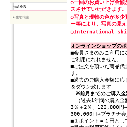
○一回のお買い上げ金額
商品検索
スさせていただきます。
○写真と現物の色が多少
生地検索
ー等により、写真の見え
○International shi
オンラインショップのポ
■会員さまのみご利用に
ご利用になれません。
■ご注文を頂いた商品代
す。
■過去のご購入金額に応
＆ダウン致します。
※前月までのご購入金
（過去1年間の購入金額
3％＋2％、120,00
300,000円→プラチ
■１ポイント＝１円とし