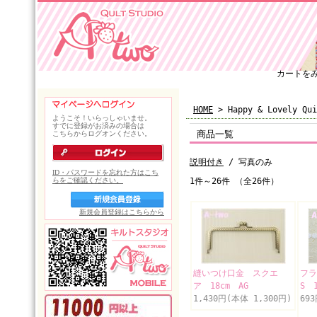
カートを
HOME
> Happy & Lovely Qui
商品一覧
説明付き
/ 写真のみ
1件～26件 （全26件）
縫いつけ口金 スクエ
フラ
ア 18cm AG
S 
1,430円(本体 1,300円)
69