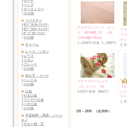
グログランドット ピン
フラ
ク 801888-23 （約
ファ
120cm幅×50cm）
セッ
1,430円(本体 1,300円)
2,
プチフラワーレース
【セ
（2）レッド 1m
した
418円(本体 380円)
ナー
1,
1件～26件 （全26件）