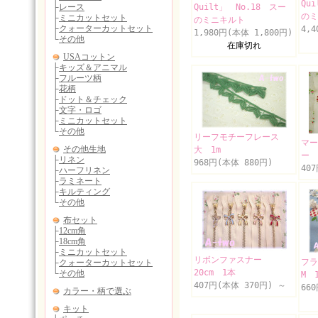
Qu
Quilt」 No.18 スー
のミ
のミニキルト
4,
1,980円(本体 1,800円)
在庫切れ
リーフモチーフレース
マー
大 1m
ー 
968円(本体 880円)
40
リボンファスナー
フラ
20cm 1本
M 
407円(本体 370円)
～
66