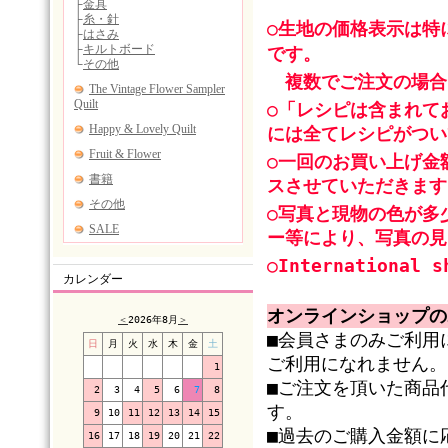
○生地の価格表示は特
です。
複数でご注文の場合
○「レシピは含まれて
には全てレシピがつい
○一回のお買い上げ金
スさせていただきます
○写真と現物の色が多
ー等により、写真の見
○International s
カレンダー
オンラインショップの
＜
2026年8月
＞
■会員さまのみご利用
日
月
火
水
木
金
土
ご利用になれません。
1
■ご注文を頂いた商品
2
3
4
5
6
7
8
す。
9
10
11
12
13
14
15
■過去のご購入金額に
16
17
18
19
20
21
22