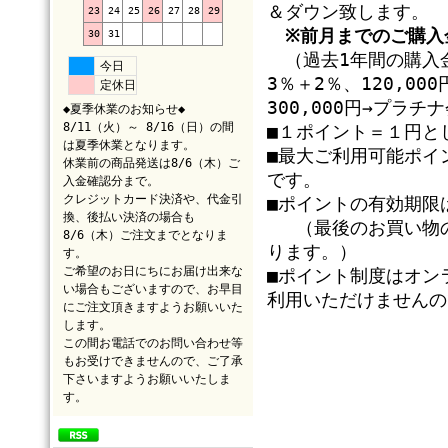
＆ダウン致します。
23
24
25
26
27
28
29
※前月までのご購入
30
31
（過去1年間の購入金
今日
3％＋2％、120,0
定休日
300,000円→プラ
◆夏季休業のお知らせ◆
8/11（火）～ 8/16（日）の間
■１ポイント＝１円と
は夏季休業となります。
■最大ご利用可能ポイ
休業前の商品発送は8/6（木）ご
です。
入金確認分まで。
クレジットカード決済や、代金引
■ポイントの有効期限
換、後払い決済の場合も
（最後のお買い物の
8/6（木）ご注文までとなりま
ります。）
す。
ご希望のお日にちにお届け出来な
■ポイント制度はオン
い場合もございますので、お早目
利用いただけませんの
にご注文頂きますようお願いいた
します。
この間お電話でのお問い合わせ等
もお受けできませんので、ご了承
下さいますようお願いいたしま
す。