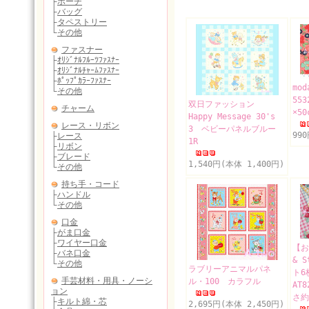
mo
553
双日ファッション
×50
Happy Message 30's
3 ベビーパネルブルー
99
1R
1,540円(本体 1,400円)
【お
& S
ラブリーアニマルパネ
ト
ル・100 カラフル
AT
さ約
2,695円(本体 2,450円)