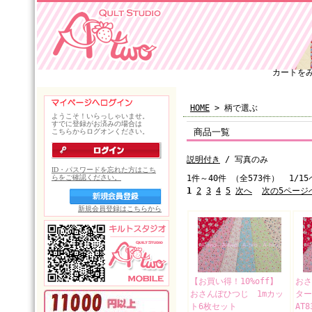
カートを
HOME
> 柄で選ぶ
商品一覧
説明付き
/ 写真のみ
1件～40件 （全573件） 1/1
1
2
3
4
5
次へ
次の5ページ
【お買い得！10%off】
おさ
おさんぽひつじ 1mカッ
タ
ト6枚セット
AT