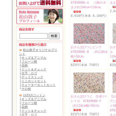
AT839006-m （1枚の大
きさ
きさ約100cm×110cm）
2,
8,910円(本体 8,100円)
おさんぽひつじピンク
おさ
AT839006-B （約110cm
ル 
幅×50cm）
110
825円(本体 750円)
82
おさんぽひつじ 生成り×
【お
レトロ AT839006-F
アニ
（約110cm幅×50cm）
ト
AT
825円(本体 750円)
きさ