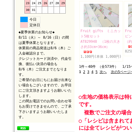
23
24
25
26
27
28
29
30
31
今日
定休日
Fruit gifts ミニカッ
Fr
◆夏季休業のお知らせ◆
ト5枚セット
ピン
8/11（火）～ 8/16（日）の間
AT829948 （1枚の大き
（約
は夏季休業となります。
さ約33cm×36cm）
休業前の商品発送は8/6（木）ご
82
入金確認分まで。
1,100円(本体 1,000円)
クレジットカード決済や、代金引
換、後払い決済の場合も
1件～40件 （全573件） 1/1
8/6（木）ご注文までとなりま
1
2
3
4
5
次へ
次の5ページ
す。
ご希望のお日にちにお届け出来な
い場合もございますので、お早目
にご注文頂きますようお願いいた
します。
○生地の価格表示は特
この間お電話でのお問い合わせ等
です。
もお受けできませんので、ご了承
複数でご注文の場合
下さいますようお願いいたしま
す。
○「レシピは含まれて
には全てレシピがつい