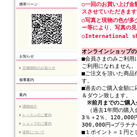
○一回のお買い上げ金
携帯ページ
スさせていただきます
○写真と現物の色が多
ー等により、写真の見
○International s
オンラインショップの
お知らせ
■会員さまのみご利用
ご利用になれません。
店舗移転のお知らせ
■ご注文を頂いた商品
催事案内
す。
■過去のご購入金額に
＆ダウン致します。
案内
※前月までのご購入
講師紹介
（過去1年間の購入金
レッスンのご案内
3％＋2％、120,0
ショップのご案内
300,000円→プラ
■１ポイント＝１円と
送料について