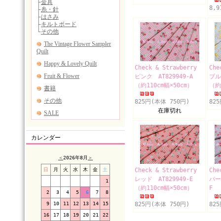
8,
Check & Strawberry
Che
ピンク AT829949-A
ブル
（約110cm幅×50cm）
（約
825円(本体 750円)
82
在庫切れ
カレンダー
＜
2026年8月
＞
日
月
火
水
木
金
土
Check & Strawberry
Che
レッド AT829949-E
パー
1
（約110cm幅×50cm）
F 
2
3
4
5
6
7
8
9
10
11
12
13
14
15
825円(本体 750円)
82
16
17
18
19
20
21
22